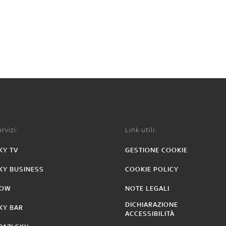
rvizi:
Link utili:
KY TV
GESTIONE COOKIE
KY BUSINESS
COOKIE POLICY
OW
NOTE LEGALI
DICHIARAZIONE
KY BAR
ACCESSIBILITÀ