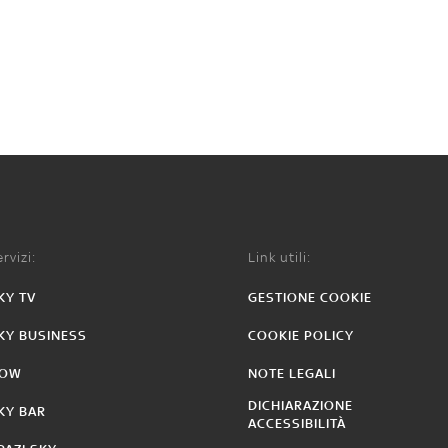
rvizi:
Link utili:
KY TV
GESTIONE COOKIE
KY BUSINESS
COOKIE POLICY
OW
NOTE LEGALI
DICHIARAZIONE
KY BAR
ACCESSIBILITÀ