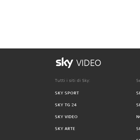
VIDEO
Tutti i siti di Sky:
Se
SKY SPORT
S
SKY TG 24
S
SKY VIDEO
N
SKY ARTE
S