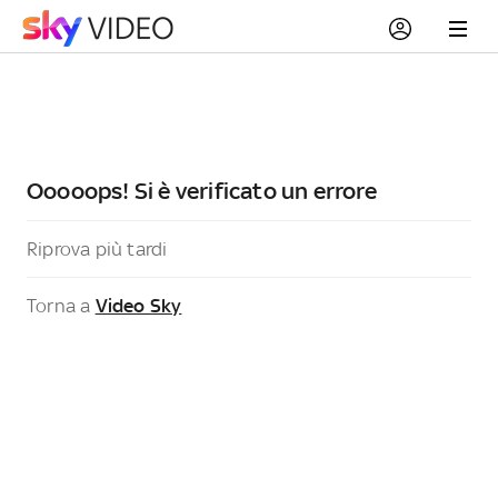
Ooooops! Si è verificato un errore
Riprova più tardi
Torna a
Video Sky