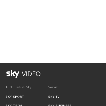
VIDEO
Tutti i siti di Sky:
Servizi:
SKY SPORT
SKY TV
SKY TG 24
SKY BUSINESS