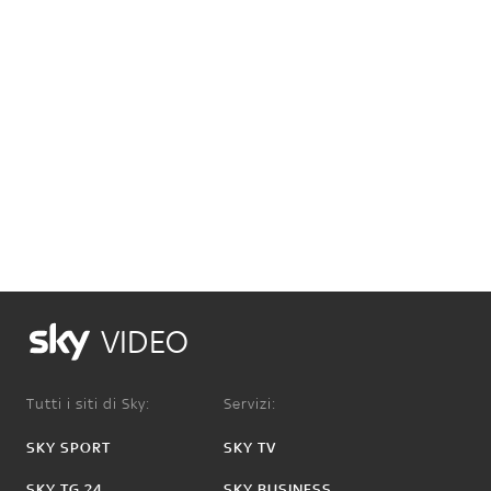
VIDEO
Tutti i siti di Sky:
Servizi:
SKY SPORT
SKY TV
SKY TG 24
SKY BUSINESS