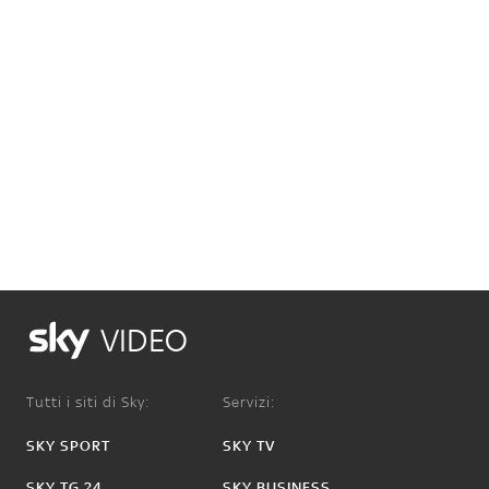
VIDEO
Tutti i siti di Sky:
Servizi:
SKY SPORT
SKY TV
SKY TG 24
SKY BUSINESS