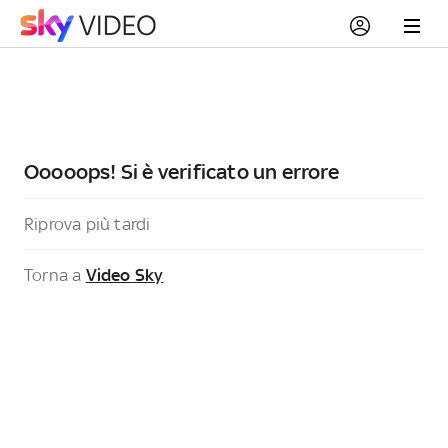
Ooooops! Si è verificato un errore
Riprova più tardi
Torna a
Video Sky