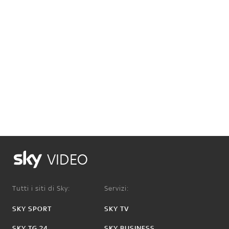
VIDEO
Tutti i siti di Sky:
Servizi:
SKY SPORT
SKY TV
SKY TG 24
SKY BUSINESS