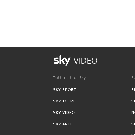
VIDEO
Tutti i siti di Sky:
Se
SKY SPORT
S
SKY TG 24
S
SKY VIDEO
N
SKY ARTE
S