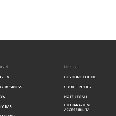
rvizi:
Link utili:
KY TV
GESTIONE COOKIE
KY BUSINESS
COOKIE POLICY
OW
NOTE LEGALI
DICHIARAZIONE
KY BAR
ACCESSIBILITÀ