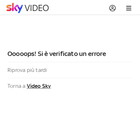
Ooooops! Si è verificato un errore
Riprova più tardi
Torna a
Video Sky