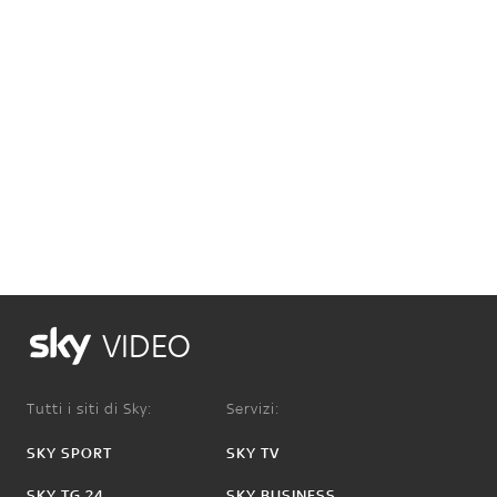
VIDEO
Tutti i siti di Sky:
Servizi:
SKY SPORT
SKY TV
SKY TG 24
SKY BUSINESS