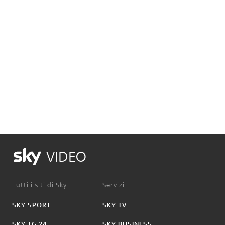
VIDEO
Tutti i siti di Sky:
Servizi:
SKY SPORT
SKY TV
SKY TG 24
SKY BUSINESS