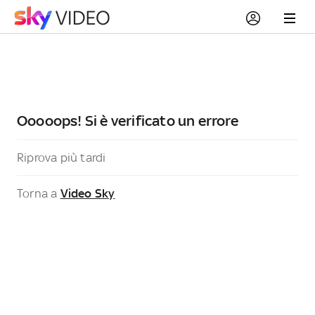
Ooooops! Si è verificato un errore
Riprova più tardi
Torna a
Video Sky