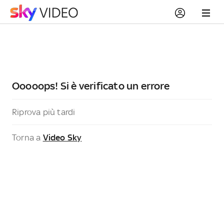
Ooooops! Si è verificato un errore
Riprova più tardi
Torna a
Video Sky