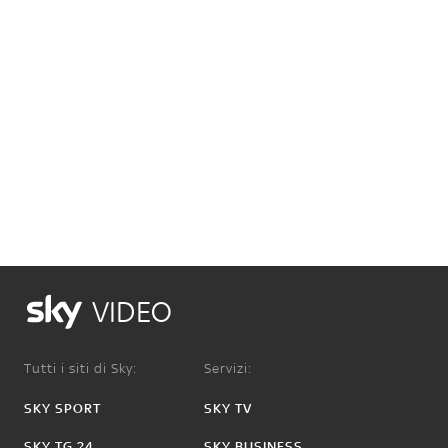
VIDEO
Tutti i siti di Sky:
Servizi:
SKY SPORT
SKY TV
SKY TG 24
SKY BUSINESS