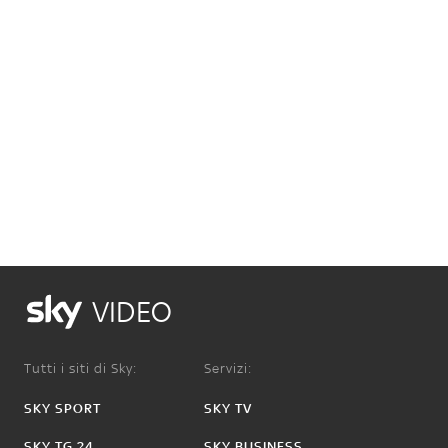
VIDEO
Tutti i siti di Sky:
Servizi:
SKY SPORT
SKY TV
SKY TG 24
SKY BUSINESS