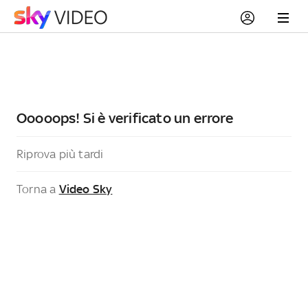
Ooooops! Si è verificato un errore
Riprova più tardi
Torna a
Video Sky