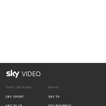
VIDEO
Tutti i siti di Sky:
Servizi:
SKY SPORT
SKY TV
SKY TG 24
SKY BUSINESS