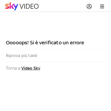
Ooooops! Si è verificato un errore
Riprova più tardi
Torna a
Video Sky