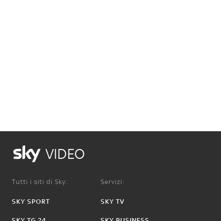
VIDEO
Tutti i siti di Sky:
Servizi:
SKY SPORT
SKY TV
SKY TG 24
SKY BUSINESS