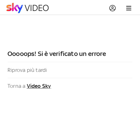
Ooooops! Si è verificato un errore
Riprova più tardi
Torna a
Video Sky