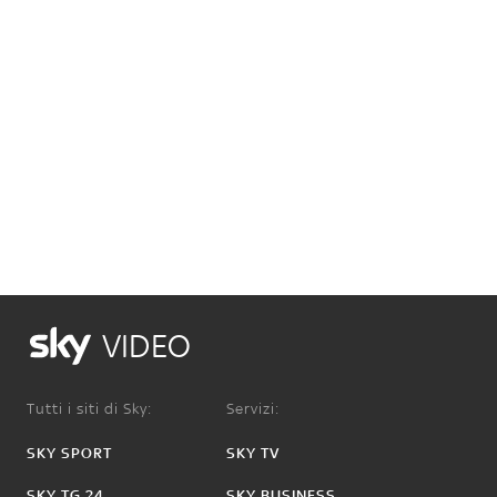
VIDEO
Tutti i siti di Sky:
Servizi:
SKY SPORT
SKY TV
SKY TG 24
SKY BUSINESS