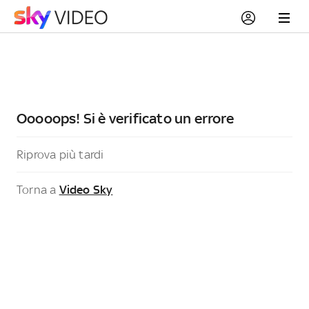
Ooooops! Si è verificato un errore
Riprova più tardi
Torna a
Video Sky