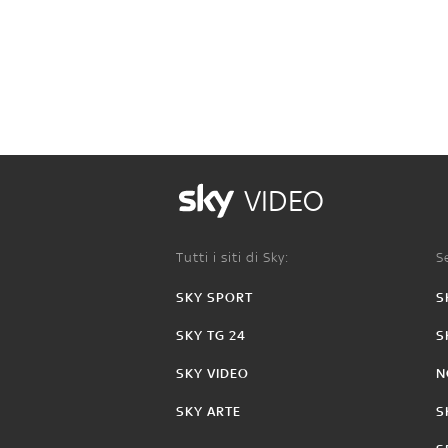
VIDEO
Tutti i siti di Sky:
Se
SKY SPORT
S
SKY TG 24
S
SKY VIDEO
N
SKY ARTE
S