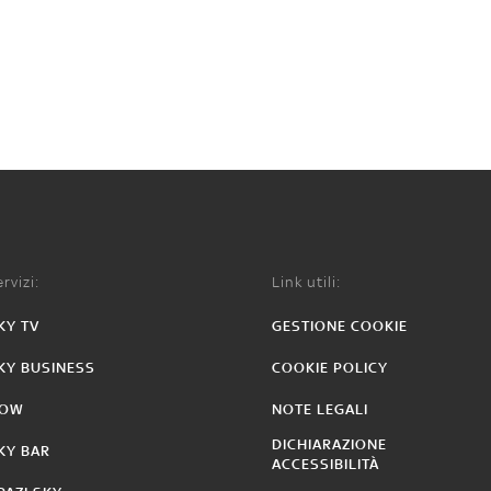
rvizi:
Link utili:
KY TV
GESTIONE COOKIE
KY BUSINESS
COOKIE POLICY
OW
NOTE LEGALI
DICHIARAZIONE
KY BAR
ACCESSIBILITÀ