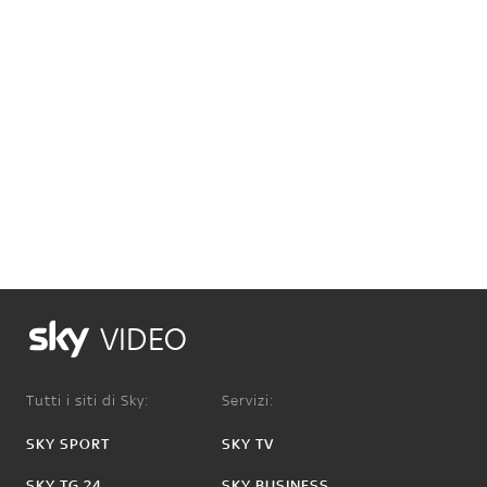
VIDEO
Tutti i siti di Sky:
Servizi:
SKY SPORT
SKY TV
SKY TG 24
SKY BUSINESS