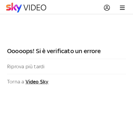
Ooooops! Si è verificato un errore
Riprova più tardi
Torna a
Video Sky