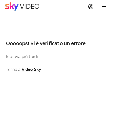
Ooooops! Si è verificato un errore
Riprova più tardi
Torna a
Video Sky