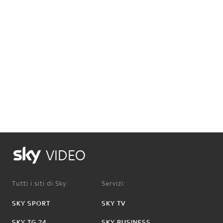
VIDEO
Tutti i siti di Sky:
Servizi:
SKY SPORT
SKY TV
SKY TG 24
SKY BUSINESS