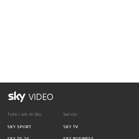
VIDEO
Tutti i siti di Sky:
Servizi:
SKY SPORT
SKY TV
SKY TG 24
SKY BUSINESS