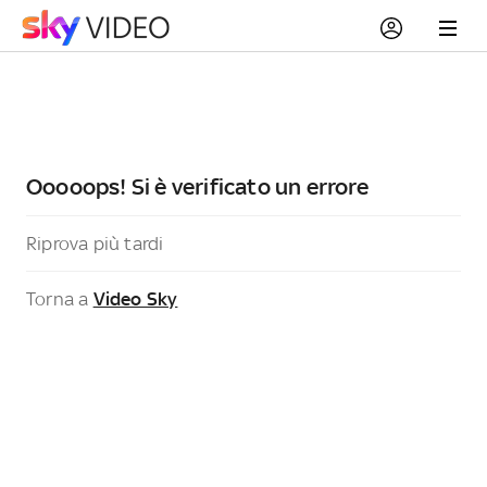
Ooooops! Si è verificato un errore
Riprova più tardi
Torna a
Video Sky