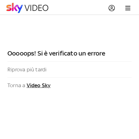
Ooooops! Si è verificato un errore
Riprova più tardi
Torna a
Video Sky