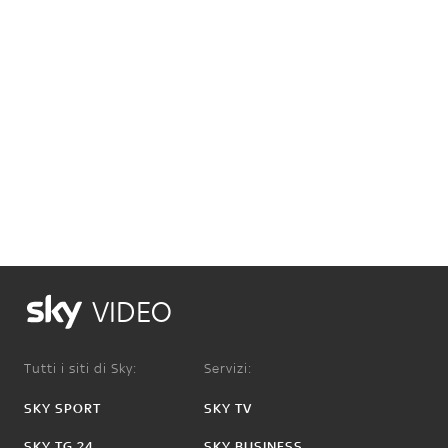
VIDEO
Tutti i siti di Sky:
Servizi:
SKY SPORT
SKY TV
SKY TG 24
SKY BUSINESS