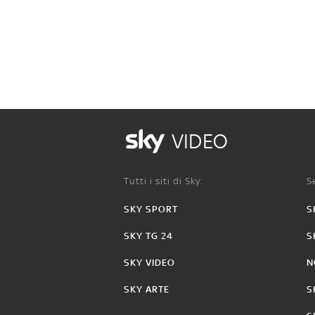
VIDEO
Tutti i siti di Sky:
Se
SKY SPORT
S
SKY TG 24
S
SKY VIDEO
N
SKY ARTE
S