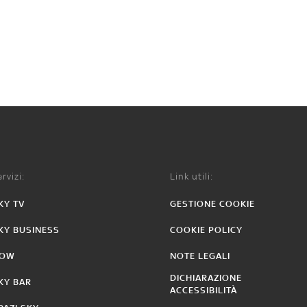
rvizi:
Link utili:
KY TV
GESTIONE COOKIE
KY BUSINESS
COOKIE POLICY
OW
NOTE LEGALI
DICHIARAZIONE
KY BAR
ACCESSIBILITÀ