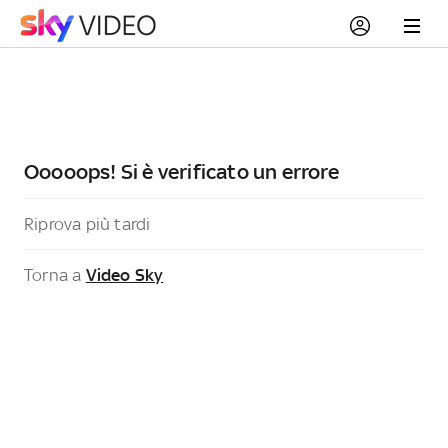
Ooooops! Si è verificato un errore
Riprova più tardi
Torna a
Video Sky