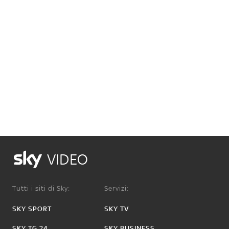
VIDEO
Tutti i siti di Sky:
Servizi:
SKY SPORT
SKY TV
SKY TG 24
SKY BUSINESS