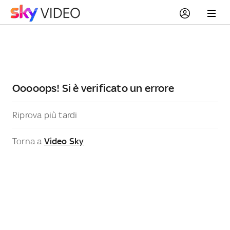
Ooooops! Si è verificato un errore
Riprova più tardi
Torna a
Video Sky