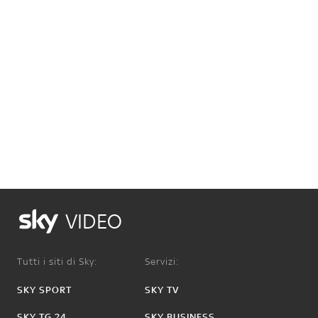
VIDEO
Tutti i siti di Sky:
Servizi:
SKY SPORT
SKY TV
SKY TG 24
SKY BUSINESS