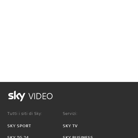
VIDEO
Tutti i siti di Sky:
Servizi:
SKY SPORT
SKY TV
SKY TG 24
SKY BUSINESS