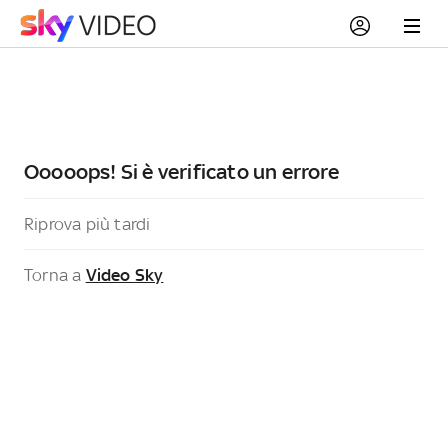
Ooooops! Si è verificato un errore
Riprova più tardi
Torna a
Video Sky