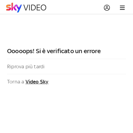
Ooooops! Si è verificato un errore
Riprova più tardi
Torna a
Video Sky