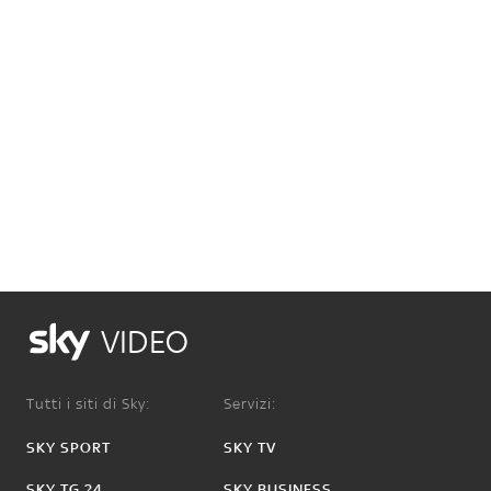
VIDEO
Tutti i siti di Sky:
Servizi:
SKY SPORT
SKY TV
SKY TG 24
SKY BUSINESS