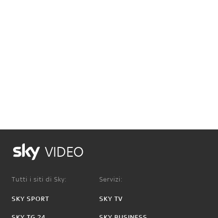
VIDEO
Tutti i siti di Sky:
Servizi:
SKY SPORT
SKY TV
SKY TG 24
SKY BUSINESS