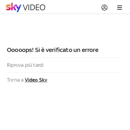
Ooooops! Si è verificato un errore
Riprova più tardi
Torna a
Video Sky