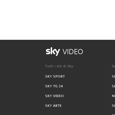
VIDEO
Tutti i siti di Sky:
Se
SKY SPORT
S
SKY TG 24
S
SKY VIDEO
N
SKY ARTE
S