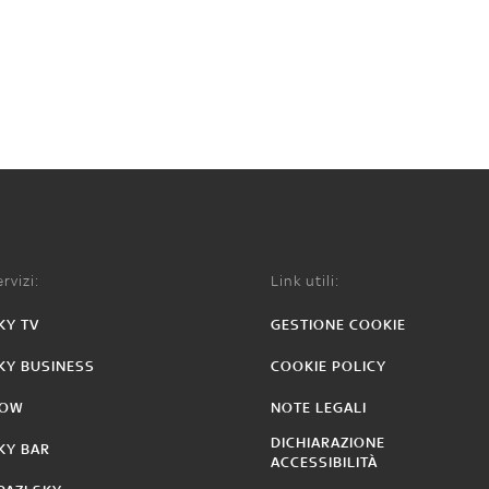
rvizi:
Link utili:
KY TV
GESTIONE COOKIE
KY BUSINESS
COOKIE POLICY
OW
NOTE LEGALI
DICHIARAZIONE
KY BAR
ACCESSIBILITÀ