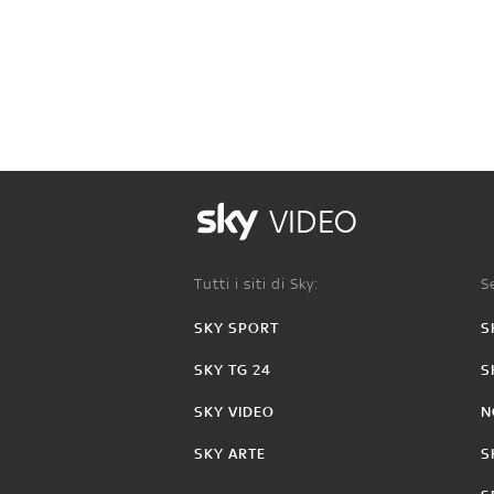
VIDEO
Tutti i siti di Sky:
Se
SKY SPORT
S
SKY TG 24
S
SKY VIDEO
N
SKY ARTE
S