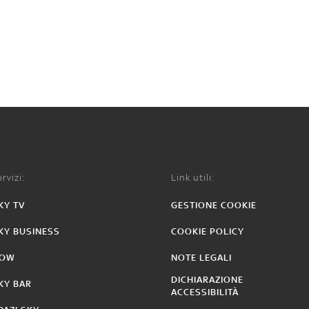
rvizi:
Link utili:
KY TV
GESTIONE COOKIE
KY BUSINESS
COOKIE POLICY
OW
NOTE LEGALI
DICHIARAZIONE
KY BAR
ACCESSIBILITÀ