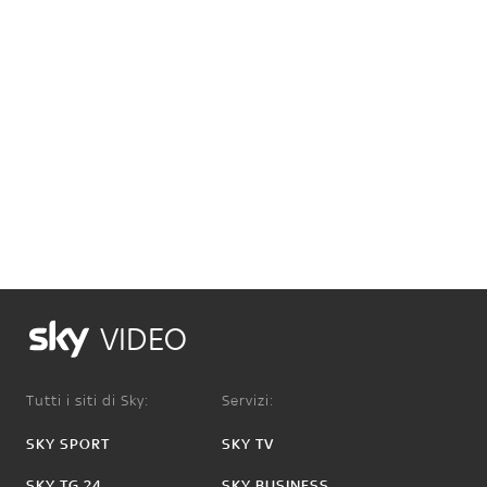
VIDEO
Tutti i siti di Sky:
Servizi:
SKY SPORT
SKY TV
SKY TG 24
SKY BUSINESS