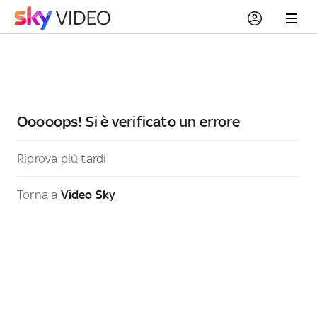
Ooooops! Si è verificato un errore
Riprova più tardi
Torna a
Video Sky