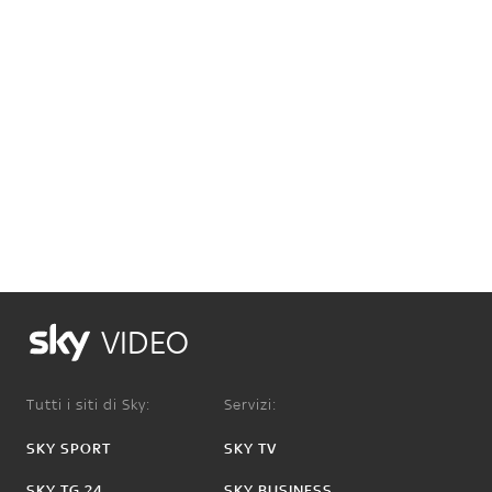
VIDEO
Tutti i siti di Sky:
Servizi:
SKY SPORT
SKY TV
SKY TG 24
SKY BUSINESS