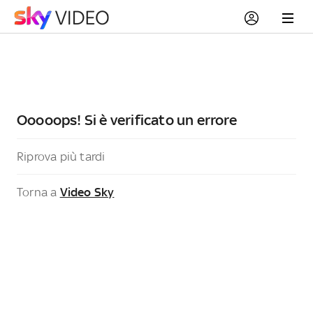
Ooooops! Si è verificato un errore
Riprova più tardi
Torna a
Video Sky