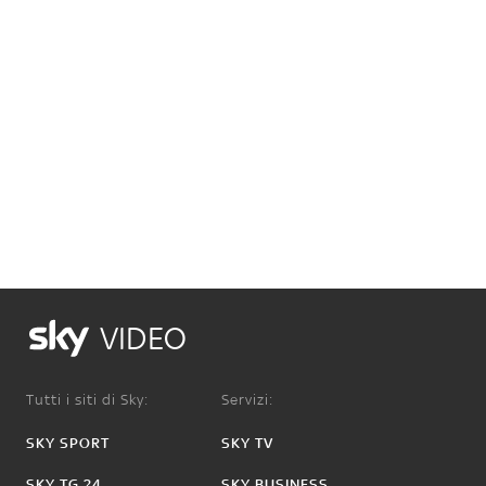
VIDEO
Tutti i siti di Sky:
Servizi:
SKY SPORT
SKY TV
SKY TG 24
SKY BUSINESS