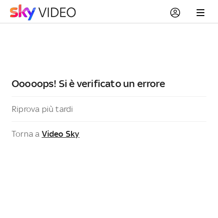
Ooooops! Si è verificato un errore
Riprova più tardi
Torna a
Video Sky