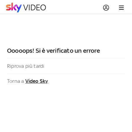
Ooooops! Si è verificato un errore
Riprova più tardi
Torna a
Video Sky