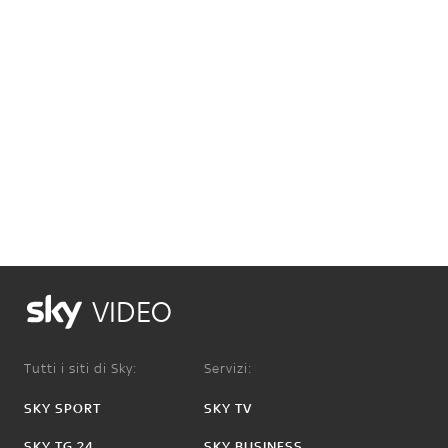
VIDEO
Tutti i siti di Sky:
Servizi:
SKY SPORT
SKY TV
SKY TG 24
SKY BUSINESS