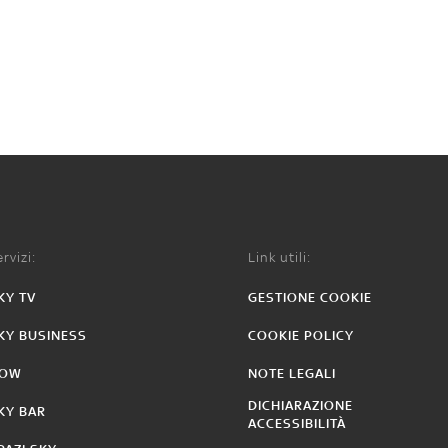
rvizi:
Link utili:
KY TV
GESTIONE COOKIE
KY BUSINESS
COOKIE POLICY
OW
NOTE LEGALI
DICHIARAZIONE
KY BAR
ACCESSIBILITÀ