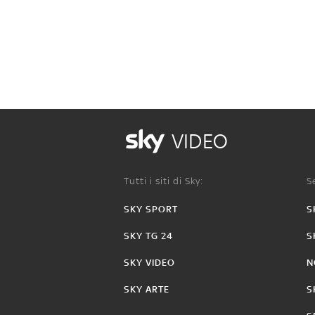
VIDEO
Tutti i siti di Sky:
Se
SKY SPORT
S
SKY TG 24
S
SKY VIDEO
N
SKY ARTE
S