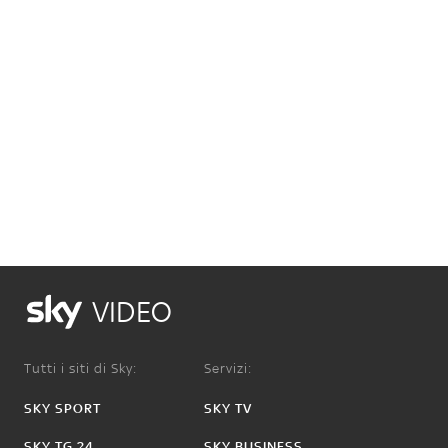
VIDEO
Tutti i siti di Sky:
Servizi:
SKY SPORT
SKY TV
SKY TG 24
SKY BUSINESS