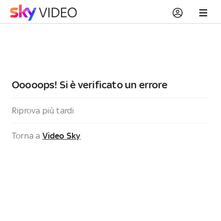
Ooooops! Si è verificato un errore
Riprova più tardi
Torna a
Video Sky