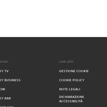
rvizi:
Link utili:
KY TV
GESTIONE COOKIE
KY BUSINESS
COOKIE POLICY
OW
NOTE LEGALI
DICHIARAZIONE
KY BAR
ACCESSIBILITÀ