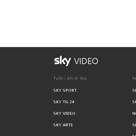
VIDEO
Tutti i siti di Sky:
Se
SKY SPORT
S
SKY TG 24
S
SKY VIDEO
N
SKY ARTE
S