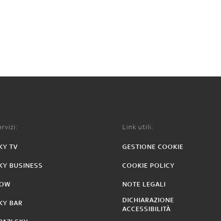
rvizi:
Link utili:
KY TV
GESTIONE COOKIE
KY BUSINESS
COOKIE POLICY
OW
NOTE LEGALI
DICHIARAZIONE
KY BAR
ACCESSIBILITÀ