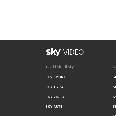
VIDEO
Tutti i siti di Sky:
Se
SKY SPORT
S
SKY TG 24
S
SKY VIDEO
N
SKY ARTE
S