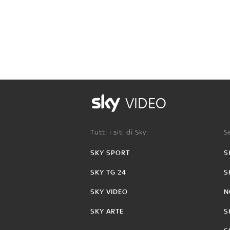
VIDEO
Tutti i siti di Sky:
Se
SKY SPORT
S
SKY TG 24
S
SKY VIDEO
N
SKY ARTE
S