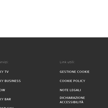
rvizi:
Link utili:
KY TV
GESTIONE COOKIE
KY BUSINESS
COOKIE POLICY
OW
NOTE LEGALI
DICHIARAZIONE
KY BAR
ACCESSIBILITÀ