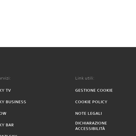
rvizi:
Link utili:
KY TV
GESTIONE COOKIE
KY BUSINESS
COOKIE POLICY
OW
NOTE LEGALI
DICHIARAZIONE
KY BAR
ACCESSIBILITÀ