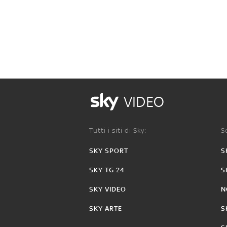
VIDEO
Tutti i siti di Sky:
Se
SKY SPORT
S
SKY TG 24
S
SKY VIDEO
N
SKY ARTE
S