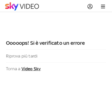
Ooooops! Si è verificato un errore
Riprova più tardi
Torna a
Video Sky