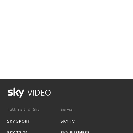
VIDEO
Tutti i siti di Sky:
Servizi:
SKY SPORT
SKY TV
SKY TG 24
SKY BUSINESS