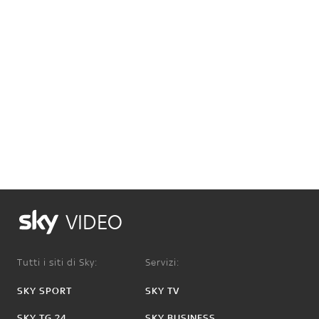
VIDEO
Tutti i siti di Sky:
Servizi:
SKY SPORT
SKY TV
SKY TG 24
SKY BUSINESS