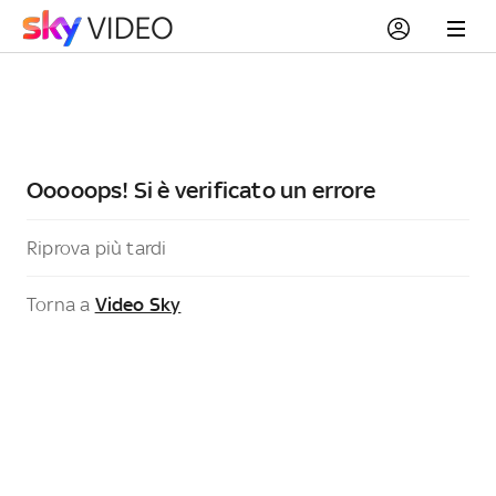
Ooooops! Si è verificato un errore
Riprova più tardi
Torna a
Video Sky