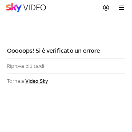
Ooooops! Si è verificato un errore
Riprova più tardi
Torna a
Video Sky