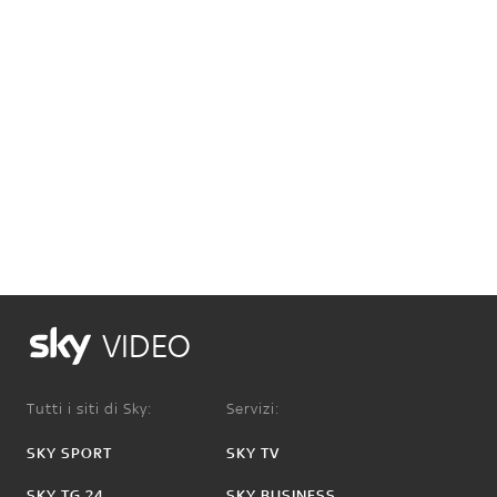
VIDEO
Tutti i siti di Sky:
Servizi:
SKY SPORT
SKY TV
SKY TG 24
SKY BUSINESS