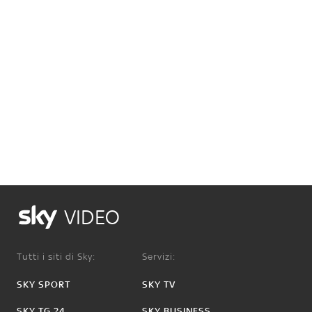
VIDEO
Tutti i siti di Sky:
Servizi:
SKY SPORT
SKY TV
SKY TG 24
SKY BUSINESS