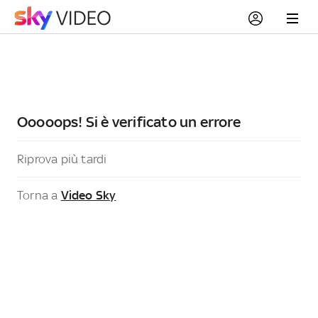
Ooooops! Si è verificato un errore
Riprova più tardi
Torna a
Video Sky