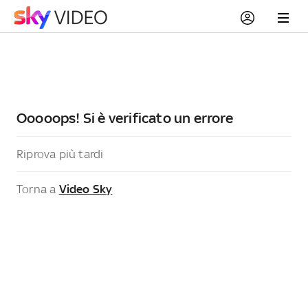
Ooooops! Si è verificato un errore
Riprova più tardi
Torna a
Video Sky