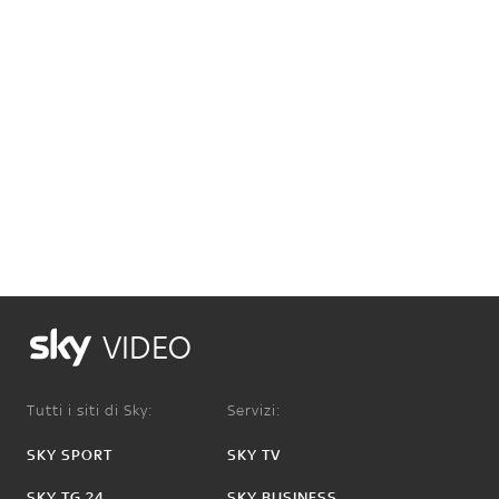
VIDEO
Tutti i siti di Sky:
Servizi:
SKY SPORT
SKY TV
SKY TG 24
SKY BUSINESS