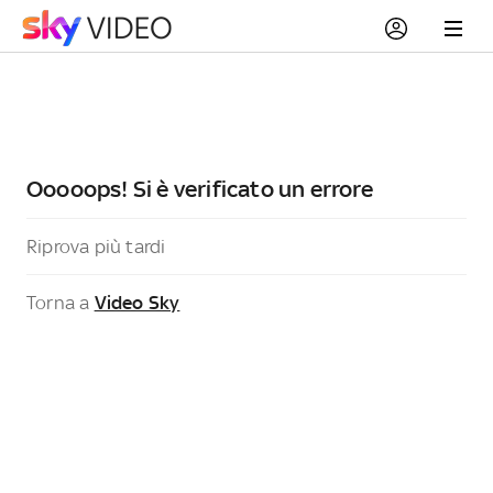
Ooooops! Si è verificato un errore
Riprova più tardi
Torna a
Video Sky