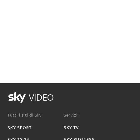
VIDEO
Tutti i siti di Sky:
Servizi:
SKY SPORT
SKY TV
SKY TG 24
SKY BUSINESS