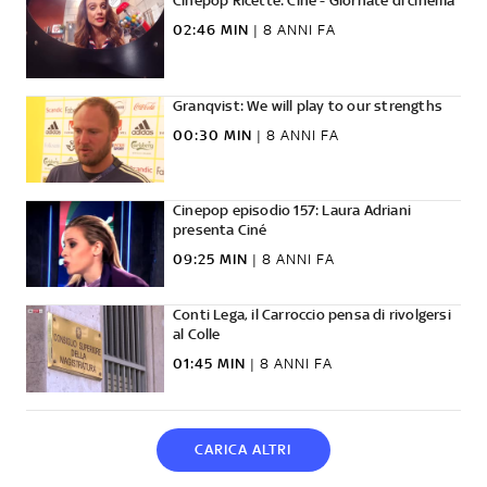
Cinepop Ricette: Cinè - Giornate di cinema
02:46 MIN
|
8 ANNI FA
Granqvist: We will play to our strengths
00:30 MIN
|
8 ANNI FA
Cinepop episodio 157: Laura Adriani
presenta Ciné
09:25 MIN
|
8 ANNI FA
Conti Lega, il Carroccio pensa di rivolgersi
al Colle
01:45 MIN
|
8 ANNI FA
CARICA ALTRI