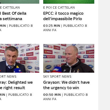
CE CATTELAN
E POI CE CATTELAN
l Best Of della
EPCC: il tocco magico
a settimana
dell'impassibile Pirlo
MIN
|
PUBBLICATO
8
03:25 MIN
|
PUBBLICATO
8
A
ANNI FA
PORT NEWS
SKY SPORT NEWS
ay: Delighted we
Grayson: We didn’t have
e right result
the urgency to win
MIN
|
PUBBLICATO
8
00:50 MIN
|
PUBBLICATO
8
A
ANNI FA