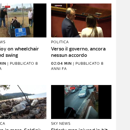
EWS
POLITICA
joy on wheelchair
Verso il governo, ancora
ed swing
nessun accordo
MIN
|
PUBBLICATO
8
02:04 MIN
|
PUBBLICATO
8
A
ANNI FA
CA
SKY NEWS