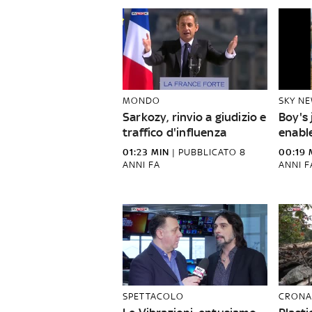
MONDO
SKY N
Sarkozy, rinvio a giudizio e
Boy's 
traffico d'influenza
enabl
01:23 MIN
|
PUBBLICATO
8
00:19 
ANNI FA
ANNI F
SPETTACOLO
CRONA