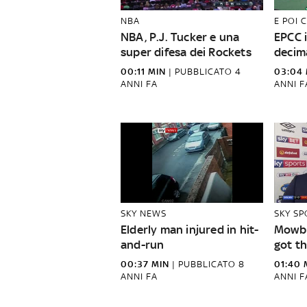
NBA
E POI 
NBA, P.J. Tucker e una
EPCC i
super difesa dei Rockets
decim
00:11 MIN
|
PUBBLICATO
4
03:04 
ANNI FA
ANNI F
SKY NEWS
SKY S
Elderly man injured in hit-
Mowbr
and-run
got th
00:37 MIN
|
PUBBLICATO
8
01:40 
ANNI FA
ANNI F