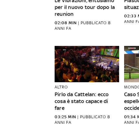
Le Vibrazioni, entusiamo
Plasti
per il nuovo tour dopo la
situaz
reunion
02:33 
ANNI F
02:08 MIN
|
PUBBLICATO
8
ANNI FA
ALTRO
MOND
Pirlo da Cattelan: ecco
Caso 
cosa è stato capace di
espell
fare
occide
03:25 MIN
|
PUBBLICATO
8
01:34 
ANNI FA
ANNI F