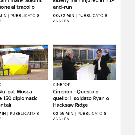
ca in mare, Soldini:
Elderly man injured in hit-
ione al tracollo
and-run
MIN
|
PUBBLICATO
8
00:32 MIN
|
PUBBLICATO
8
A
ANNI FA
O
CINEPOP
Skripal, Mosca
Cinepop - Questo o
e 150 diplomatici
quello: il soldato Ryan o
ntali
Hacksaw Ridge
MIN
|
PUBBLICATO
8
02:55 MIN
|
PUBBLICATO
8
A
ANNI FA