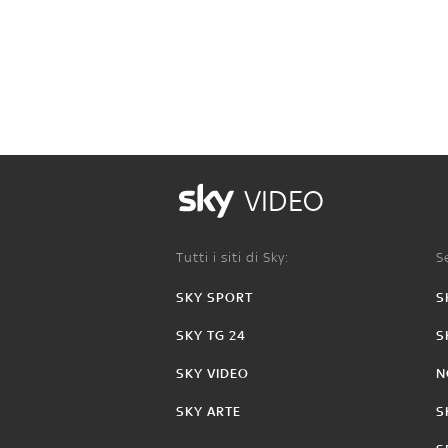
VIDEO
Tutti i siti di Sky:
Se
SKY SPORT
S
SKY TG 24
S
SKY VIDEO
N
SKY ARTE
S