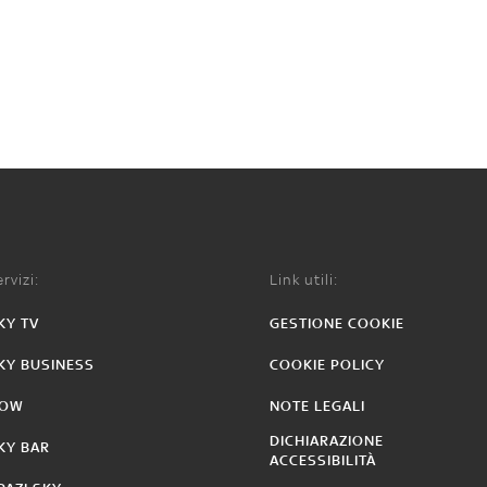
rvizi:
Link utili:
KY TV
GESTIONE COOKIE
KY BUSINESS
COOKIE POLICY
OW
NOTE LEGALI
DICHIARAZIONE
KY BAR
ACCESSIBILITÀ