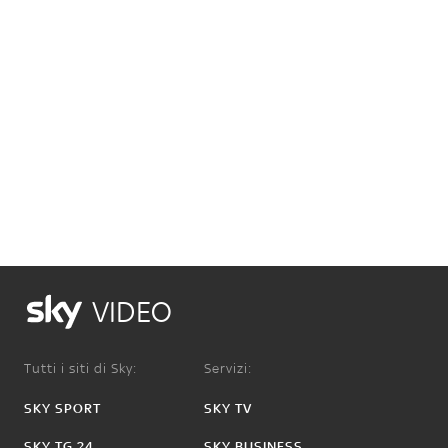
VIDEO
Tutti i siti di Sky:
Servizi:
SKY SPORT
SKY TV
SKY TG 24
SKY BUSINESS