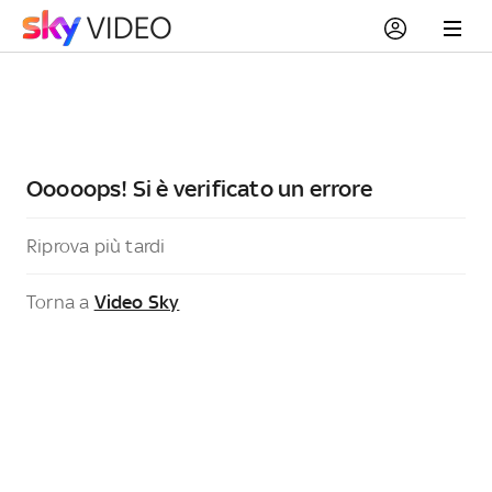
Ooooops! Si è verificato un errore
Riprova più tardi
Torna a
Video Sky