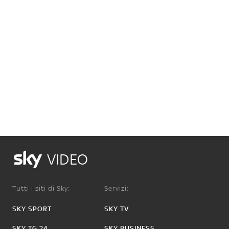
VIDEO
Tutti i siti di Sky:
Servizi:
SKY SPORT
SKY TV
SKY TG 24
SKY BUSINESS