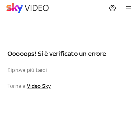
Ooooops! Si è verificato un errore
Riprova più tardi
Torna a
Video Sky