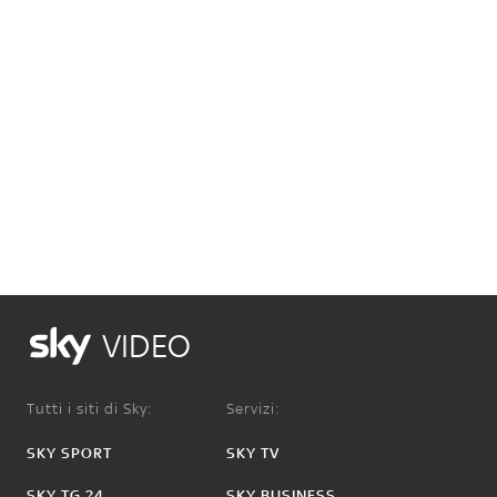
VIDEO
Tutti i siti di Sky:
Servizi:
SKY SPORT
SKY TV
SKY TG 24
SKY BUSINESS