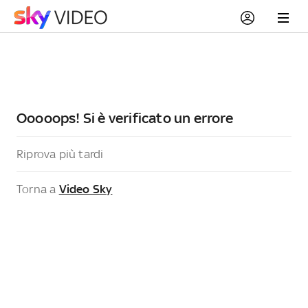
Ooooops! Si è verificato un errore
Riprova più tardi
Torna a
Video Sky