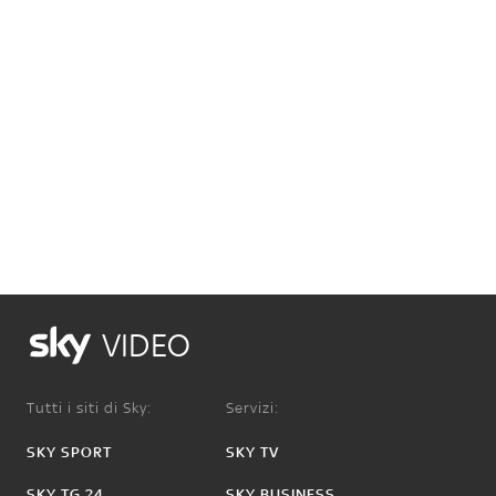
VIDEO
Tutti i siti di Sky:
Servizi:
SKY SPORT
SKY TV
SKY TG 24
SKY BUSINESS