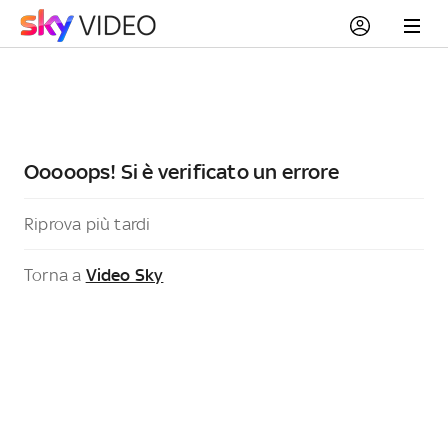
Ooooops! Si è verificato un errore
Riprova più tardi
Torna a
Video Sky